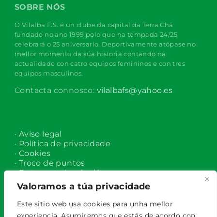
SOBRE NÓS
O Vilalba F.S. é un clube da capital da Terra Chá
fundado no ano 1999 polo que na tempada 24/25
celebrará o 25 aniversario. Deportivamente atópase no
mellor momento da súa historia contando na
actualidade con catro equipos femininos e con tres
equipos masculinos.
Contacta connosco:
vilalbafs@yahoo.es
· Aviso legal
· Política de privacidade
· Cookies
· Troco de puntos
· Entrega e devolucións
Valoramos a túa privacidade
Este sitio web usa cookies para unha mellor
experiencia. Asumiremos que estás de acordo con