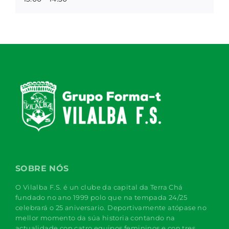
SOBRE NÓS
O Vilalba F.S. é un clube da capital da Terra Chá
fundado no ano 1999 polo que na tempada 24/25
celebrará o 25 aniversario. Deportivamente atópase no
mellor momento da súa historia contando na
actualidade con catro equipos femininos e con tres