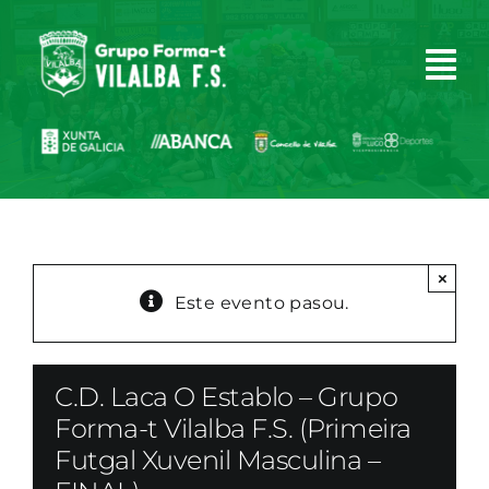
Skip
to
content
×
Este evento pasou.
C.D. Laca O Establo – Grupo
Forma-t Vilalba F.S. (Primeira
Futgal Xuvenil Masculina –