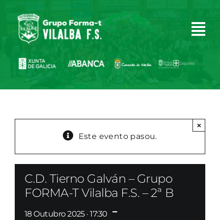
Skip
to
content
×
Este evento pasou.
C.D. Tierno Galván – Grupo
FORMA-T Vilalba F.S. – 2ª B
-
18 Outubro 2025 · 17:30