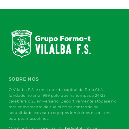
SOBRE NÓS
O Vilalba F.S. é un clube da capital da Terra Chá
fundado no ano 1999 polo que na tempada 24/25
celebrará o 25 aniversario. Deportivamente atópase no
mellor momento da súa historia contando na
actualidade con catro equipos femininos e con tres
equipos masculinos.
Contacta connosco:
club@vilalbafs.es