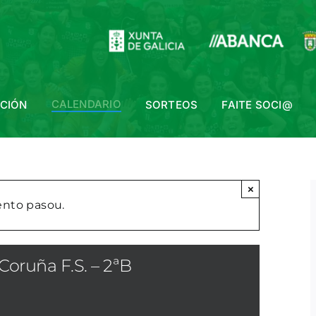
CALENDARIO
ACIÓN
SORTEOS
FAITE SOCI@
×
ento pasou.
Coruña F.S. – 2ªB