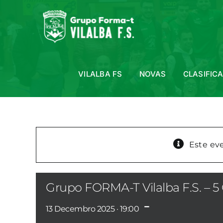
Skip
to
content
VILALBA FS
NOVAS
CLASIFIC
Este ev
Grupo FORMA-T Vilalba F.S. – 5 
-
13 Decembro 2025 · 19:00