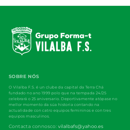
SOBRE NÓS
O Vilalba F.S. é un clube da capital da Terra Chá
fundado no ano 1999 polo que na tempada 24/25
celebrará o 25 aniversario. Deportivamente atópase no
mellor momento da súa historia contando na
actualidade con catro equipos femininos e con tres
equipos masculinos.
Contacta connosco:
vilalbafs@yahoo.es