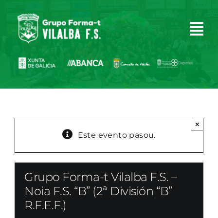
Skip
to
content
×
Este evento pasou.
Grupo Forma-t Vilalba F.S. –
Noia F.S. “B” (2ª División “B”
R.F.E.F.)