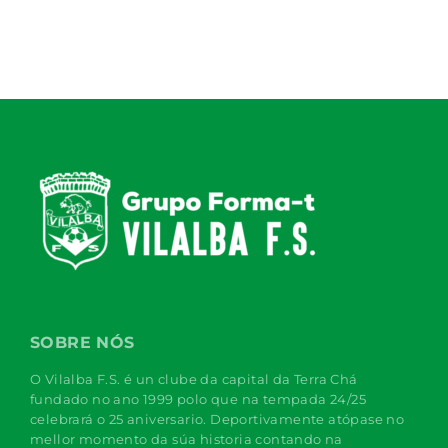
SOBRE NÓS
O Vilalba F.S. é un clube da capital da Terra Chá
fundado no ano 1999 polo que na tempada 24/25
celebrará o 25 aniversario. Deportivamente atópase no
mellor momento da súa historia contando na