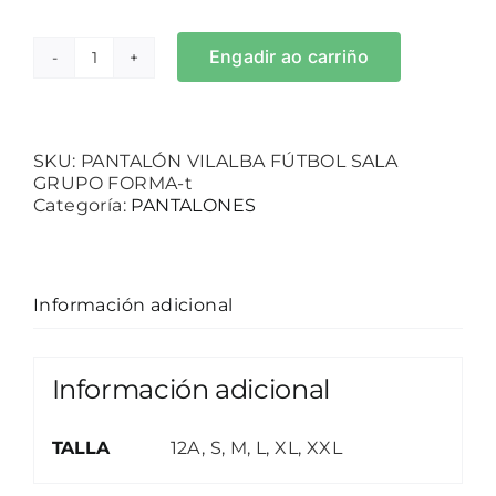
Engadir ao carriño
PANTALÓN
VILALBA
FÚTBOL
SALA
GRUPO
SKU:
PANTALÓN VILALBA FÚTBOL SALA
FORMA-
GRUPO FORMA-t
t
Categoría:
PANTALONES
cantidade
Información adicional
Información adicional
TALLA
12A, S, M, L, XL, XXL