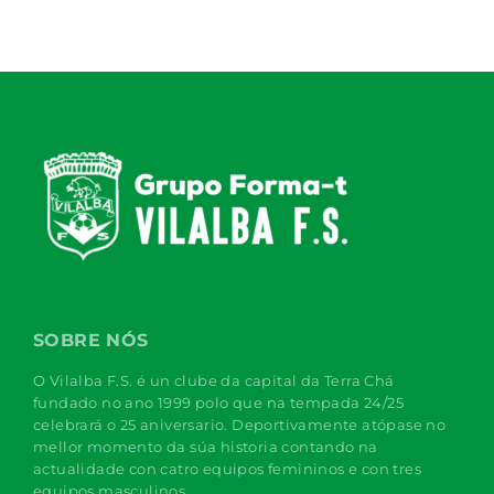
SOBRE NÓS
O Vilalba F.S. é un clube da capital da Terra Chá
fundado no ano 1999 polo que na tempada 24/25
celebrará o 25 aniversario. Deportivamente atópase no
mellor momento da súa historia contando na
actualidade con catro equipos femininos e con tres
equipos masculinos.