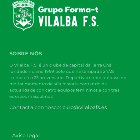
SOBRE NÓS
O Vilalba F.S. é un clube da capital da Terra Chá
fundado no ano 1999 polo que na tempada 24/25
celebrará o 25 aniversario. Deportivamente atópase no
mellor momento da súa historia contando na
actualidade con catro equipos femininos e con tres
equipos masculinos.
Contacta connosco:
club@vilalbafs.es
· Aviso legal